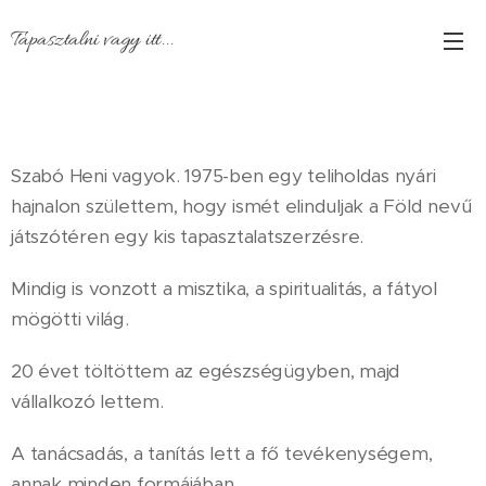
Tapasztalni vagy itt...
Szabó Heni vagyok. 1975-ben egy teliholdas nyári
hajnalon születtem, hogy ismét elinduljak a Föld nevű
játszótéren egy kis tapasztalatszerzésre.
Mindig is vonzott a misztika, a spiritualitás, a fátyol
mögötti világ.
20 évet töltöttem az egészségügyben, majd
vállalkozó lettem.
A tanácsadás, a tanítás lett a fő tevékenységem,
annak minden formájában.