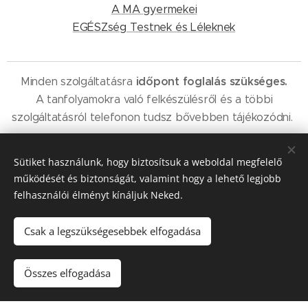
A MA gyermekei
EGÉSZség Testnek és Léleknek
időpont foglalás
szükséges.
Minden szolgáltatásra
A tanfolyamokra való felkészülésről és a többi
szolgáltatásról telefonon tudsz bővebben tájékozódni.
Telefon: +36 20 203 9019
Sütiket használunk, hogy biztosítsuk a weboldal megfelelő
működését és biztonságát, valamint hogy a lehető legjobb
felhasználói élményt kínáljuk Neked.
Csak a legszükségesebbek elfogadása
Szabó Heni - 2026
Összes elfogadása
Az oldalt a
Webnode
működteti
Sütik