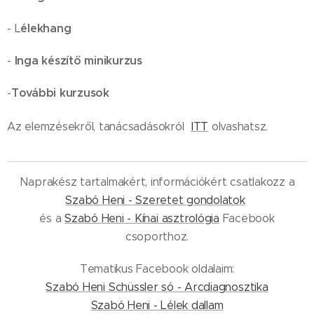
élekhang
- L
Inga készítő minikurzus
-
További kurzusok
-
ITT
Az elemzésekről, tanácsadásokról
olvashatsz.
Naprakész tartalmakért, információkért csatlakozz a
Szabó Heni - Szeretet gondolatok
és a
Szabó Heni - Kínai asztrológia
Facebook
csoporthoz.
Tematikus Facebook oldalaim:
Szabó Heni Schüssler só - Arcdiagnosztika
Szabó Heni - Lélek dallam